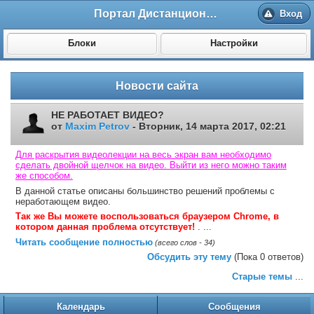
Портал Дистанционного обучения ВолгГМУ
Вход
Блоки
Настройки
Новости сайта
НЕ РАБОТАЕТ ВИДЕО?
от
Maxim Petrov
- Вторник, 14 марта 2017, 02:21
Для раскрытия видеолекции на весь экран вам необходимо
сделать двойной щелчок на видео. Выйти из него можно таким
же способом.
В данной статье описаны большинство решений проблемы с
неработающем видео.
Так же Вы можете воспользоваться браузером
Chrome
, в
котором данная проблема отсутствует!
. ...
Читать сообщение полностью
(всего слов - 34)
Обсудить эту тему
(Пока 0 ответов)
Старые темы
...
Календарь
Сообщения