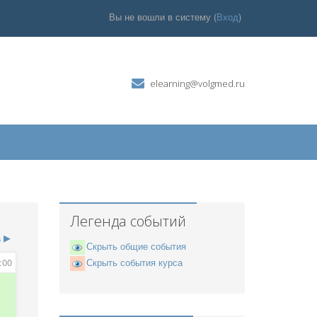
Вы не вошли в систему (
Вход
)
elearning@volgmed.ru
Легенда событий
а
▶
Скрыть общие события
:00
Скрыть события курса