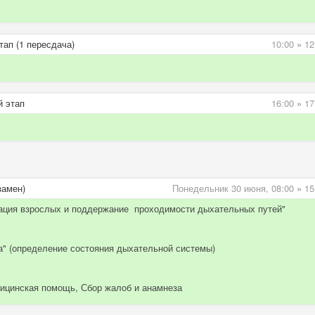
ап (1 пересдача)
10:00
»
12
й этап
16:00
»
17
замен)
Понедельник 30 июня,
08:00
»
15
имация взрослых и поддержание проходимости дыхательных путей"
ка" (определение состояния дыхательной системы)
дицинская помощь, Сбор жалоб и анамнеза