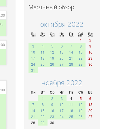
Месячный обзор
:30
октября 2022
е,
Пн
Вт
Ср
Чт
Пт
Сб
Вс
1
2
:00
3
4
5
6
7
8
9
10
11
12
13
14
15
16
17
18
19
20
21
22
23
24
25
26
27
28
29
30
31
ноября 2022
:00
Пн
Вт
Ср
Чт
Пт
Сб
Вс
1
2
3
4
5
6
7
8
9
10
11
12
13
14
15
16
17
18
19
20
21
22
23
24
25
26
27
28
29
30