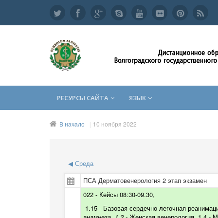
РЕСУРСЫ САЙТА
ЯЗЫК
В начало
10 ноября 2022
◀
Среда
ПСА Дерматовенерология 2 этап экзамен
022 - Кейсы 08:30-09.30,
1.15 -
Базовая сердечно-легочная реанимац
анамнеза, 1.3 -
Ж
енская венерология, 1.4 - 