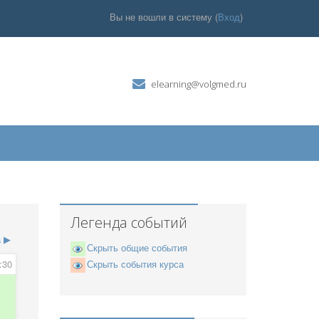
Вы не вошли в систему (
Вход
)
elearning@volgmed.ru
Легенда событий
а
▶
Скрыть общие события
:30
Скрыть события курса