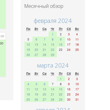
Месячный обзор
февраля 2024
Пн
Вт
Ср
Чт
Пт
Сб
Вс
1
2
3
4
:00
5
6
7
8
9
10
11
00
12
13
14
15
16
17
18
19
20
21
22
23
24
25
26
27
28
29
марта 2024
Пн
Вт
Ср
Чт
Пт
Сб
Вс
1
2
3
4
5
6
7
8
9
10
11
12
13
14
15
16
17
18
19
20
21
22
23
24
25
26
27
28
29
30
31
апреля 2024