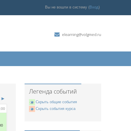
Вы не вошли в систему (
Вход
)
elearning@volgmed.ru
Легенда событий
к
▶
Скрыть общие события
:00
Скрыть события курса
00