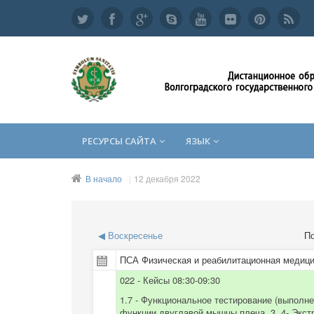
РЕСУРСЫ САЙТА
ЯЗЫК
В начало
12 декабря 2022
◀
Воскресенье
По
ПСА Физическая и реабилитационная медици
022 - Кейсы 08:30-09:30
1.7 - Функциональное тестирование (выполне
функции двуглавой мышцы плеча, 3. 4- Экстр