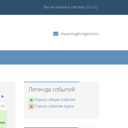
Вы не вошли в систему (
Вход
)
elearning@volgmed.ru
Легенда событий
к
▶
Скрыть общие события
:00
Скрыть события курса
нка
 -