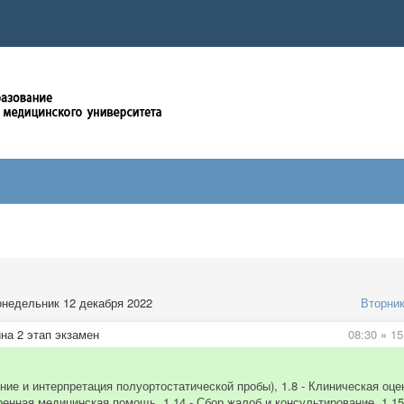
недельник 12 декабря 2022
Вторни
на 2 этап экзамен
08:30
»
15
ние и интерпретация полуортостатической пробы), 1.8 - Клиническая оце
енная медицинская помощь, 1.14 - Сбор жалоб и консультирование, 1.15