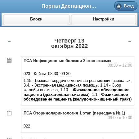
Портал Дистанционного обучения ВолгГМУ
Вход
Блоки
Настройки
Четверг 13
←
→
октября 2022
ПСА Инфекционные болезни 2 этап экзамен
08:30
»
12:00
023 - Кейсы 08:30 -09:30
1.15 - Базовая сердечно-легочная реанимация взрослых,
3.4. - Экстренная медицинская помощь, 1.14 - Сбор
жалоб и анамнеза, 1.10. -
Физикальное обследование
пациента (дыхательная система
), 1.1 -
Физикальное
обследование пациента
(желудочно-кишечный тракт)
ПСА Оториноларингология 1 этап (пересдача № 1)
09:00
»
10:00
022