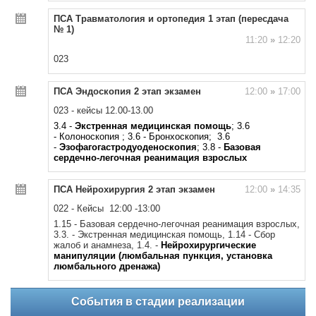
ПСА Травматология и ортопедия 1 этап (пересдача
№ 1)
11:20
»
12:20
023
ПСА Эндоскопия 2 этап экзамен
12:00
»
17:00
023 - кейсы 12.00-13.00
3.4 -
Экстренная медицинская помощь
; 3.6
- Колоноскопия ; 3.6 - Бронхоскопия; 3.6
-
Эзофагогастродуоденоскопия
; 3.8 -
Базовая
сердечно-легочная реанимация взрослых
ПСА Нейрохирургия 2 этап экзамен
12:00
»
14:35
022 - Кейсы 12:00 -13:00
1
.15 - Базовая сердечно-легочная реанимация взрослых,
3.3. - Экстренная медицинская помощь, 1.14 - Сбор
жалоб и анамнеза, 1.4. -
Нейрохирургические
манипуляции (люмбальная пункция, установка
люмбального дренажа)
События в стадии реализации