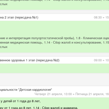
ослых
на 2 этап (пересдача №1)
08:30
»
15
ние и интерпретация полуортостатической пробы), 1.8 - Клиническая оце
енная медицинская помощь, 1.14 - Сбор жалоб и консультирование, 1.15
ослых
венное здоровье 1 этап (пересдача №2)
09:00
»
10
ециальности "Детская кардиология"
Четверг 21 апреля,
13:00
»
Пятница 21 апреля,
16
у детей от 1 года до 8 лет,
у от 1 года до 8 лет, 1.14 - Сбор жалоб и анамнеза,