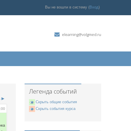
Вы не вошли в систему (
Вход
)
elearning@volgmed.ru
Легенда событий
а
▶
Скрыть общие события
:00
Скрыть события курса
нка
 -