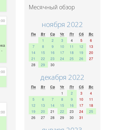
Месячный обзор
:00
ноября 2022
Пн
Вт
Ср
Чт
Пт
Сб
Вс
1
2
3
4
5
6
нка
7
8
9
10
11
12
13
 -
14
15
16
17
18
19
20
21
22
23
24
25
26
27
28
29
30
:00
декабря 2022
Пн
Вт
Ср
Чт
Пт
Сб
Вс
1
2
3
4
5
6
7
8
9
10
11
12
13
14
15
16
17
18
19
20
21
22
23
24
25
:00
26
27
28
29
30
31
января 2023