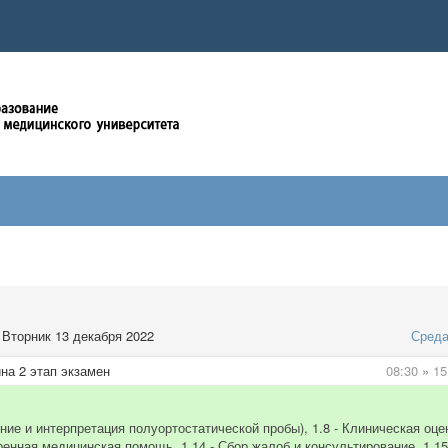
Вторник 13 декабря 2022
Сред
на 2 этап экзамен
08:30
»
15
ние и интерпретация полуортостатической пробы), 1.8 - Клиническая оце
енная медицинская помощь, 1.14 - Сбор жалоб и консультирование, 1.15