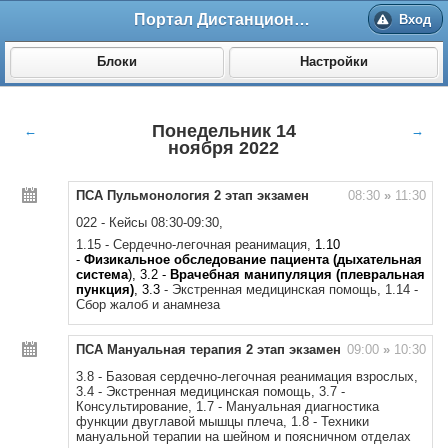
Портал Дистанционного обучения ВолгГМУ
Вход
Блоки
Настройки
Понедельник 14
←
→
ноября 2022
ПСА Пульмонология 2 этап экзамен
08:30
»
11:30
022 - Кейсы 08:30-09:30,
1.15 - Сердечно-легочная реанимация,
1
.10
-
Физикальное обследование пациента (дыхательная
система
), 3.2 -
Врачебная манипуляция (плевральная
пункция)
, 3.3
-
Экстренная медицинская помощь, 1.14 -
Сбор жалоб и анамнеза
ПСА Мануальная терапия 2 этап экзамен
09:00
»
10:30
3.8 - Базовая сердечно-легочная реанимация взрослых,
3.4 - Экстренная медицинская помощь, 3.7 -
Консультирование, 1.7 - Мануальная диагностика
функции двуглавой мышцы плеча, 1.8 - Техники
мануальной терапии на шейном и поясничном отделах