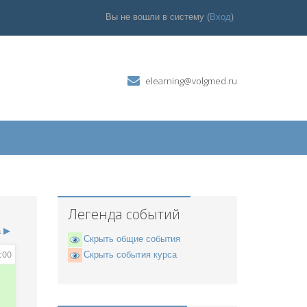
Вы не вошли в систему (
Вход
)
elearning@volgmed.ru
Легенда событий
а
▶
Скрыть общие события
:00
Скрыть события курса