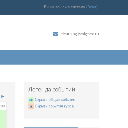
Вы не вошли в систему (
Вход
)
elearning@volgmed.ru
Легенда событий
а
▶
Скрыть общие события
:00
Скрыть события курса