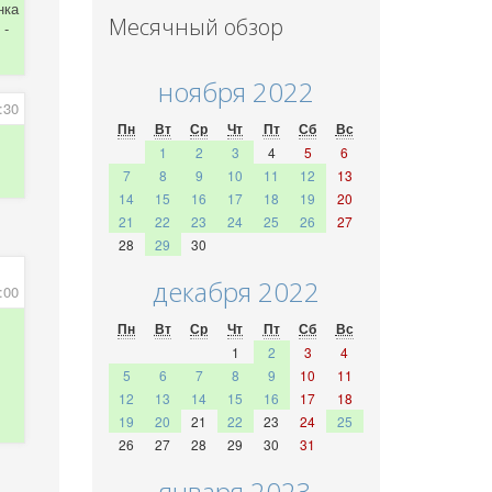
нка
Месячный обзор
 -
ноября 2022
:30
Пн
Вт
Ср
Чт
Пт
Сб
Вс
1
2
3
4
5
6
7
8
9
10
11
12
13
14
15
16
17
18
19
20
21
22
23
24
25
26
27
28
29
30
декабря 2022
:00
Пн
Вт
Ср
Чт
Пт
Сб
Вс
1
2
3
4
5
6
7
8
9
10
11
12
13
14
15
16
17
18
19
20
21
22
23
24
25
26
27
28
29
30
31
января 2023