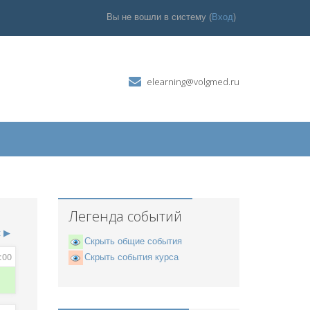
Вы не вошли в систему (
Вход
)
elearning@volgmed.ru
Легенда событий
к
▶
Скрыть общие события
:00
Скрыть события курса