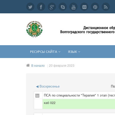
РЕСУРСЫ САЙТА
ЯЗЫК
В начало
20 февраля 2023
◀
Воскресенье
По
ПСА по специальности "Терапия" 1 этап (тес
каб 022