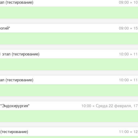
ап (тестирование)
09:00
»
10
огий"
09:00
»
15
 этап (тестирование)
10:00
»
11
ап (тестирование)
10:00
»
11
 "Эндохирургия"
10:00
»
Среда 22 февраля,
17
(тестирование)
11:00
»
12