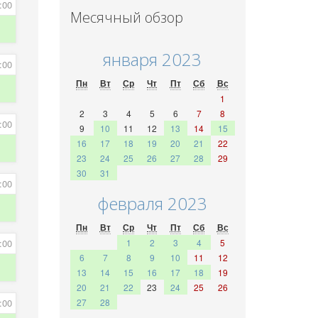
:00
Месячный обзор
января 2023
:00
Пн
Вт
Ср
Чт
Пт
Сб
Вс
1
2
3
4
5
6
7
8
:00
9
10
11
12
13
14
15
16
17
18
19
20
21
22
23
24
25
26
27
28
29
30
31
:00
февраля 2023
Пн
Вт
Ср
Чт
Пт
Сб
Вс
:00
1
2
3
4
5
6
7
8
9
10
11
12
13
14
15
16
17
18
19
20
21
22
23
24
25
26
:00
27
28