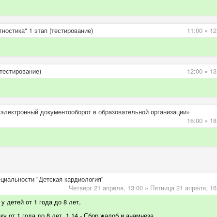
ностика" 1 этап (тестирование)
11:00
»
12
тестирование)
12:00
»
13
 электронный документооборот в образовательной организации»
16:00
»
18
ециальности "Детская кардиология"
Четверг 21 апреля,
13:00
»
Пятница 21 апреля,
16
у детей от 1 года до 8 лет,
у от 1 года до 8 лет, 1.14 - Сбор жалоб и анамнеза,