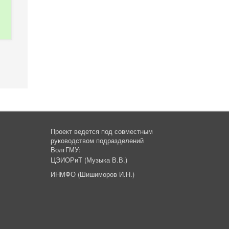
Проект ведется под совместным
руководством подразделений
ВолгГМУ:
Ц
ЭИОРиТ (Музыка В.В.)
ИНМФО (Шишиморов И.Н.)