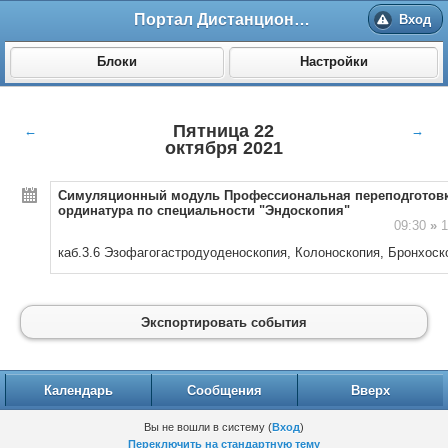
Портал Дистанционного обучения ВолгГМУ
Вход
Блоки
Настройки
Пятница 22
←
→
октября 2021
Симуляционный модуль Профессиональная переподготовк
ординатура по специальности "Эндоскопия"
09:30
»
1
к
аб.3.6
Эзофагогастродуоденоскопия,
Колоноскопия,
Б
ронхоск
Экспортировать события
Календарь
Сообщения
Вверх
Вы не вошли в систему (
Вход
)
Переключить на стандартную тему