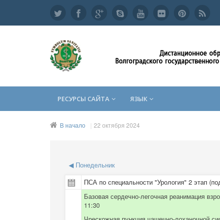
РЕСУРСЫ САЙТА
ЯЗЫК
В начало
22 октября 2024
◀
Понедельник
ПСА по специальности "Урология" 2 этап (по
Базовая сердечно-легочная реанимация взр
11:30
Чрескожная пункция чашечно-лоханочной сис