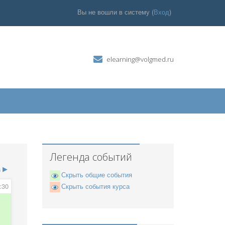
Вы не вошли в систему (
Вход
)
elearning@volgmed.ru
Легенда событий
а
▶
Скрыть общие события
:30
Скрыть события курса