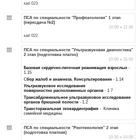
каб 023
ПСА по специальности "Профпатология" 1 этап
(пересдача №2)
10:00
»
11:00
каб 022
ПСА по специальности "Ультразвуковая диагностика"
2 этап (подготовка платно)
10:00
»
16:00
Базовая сердечно-легочная реанимация взрослых
-
1.15
С
бор жалоб и анамнеза
,
Консультирование
- 1.14
Ультразвуковое исследование
поверхностно расположенных органов
- 1.7
Трансабдоминальное ультразвуковое исследование
органов брюшной полости
- 1.2
Трансторакальная эхокардиография
- Клиника
семейной медицины
ПСА по специальности "Рентгенология" 2 этап
(подготовка платная)
10:30
»
14:00