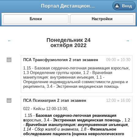
Портал Дистанционного обучения ВолгГМУ
Вход
Блоки
Настройки
Понедельник 24
←
→
октября 2022
ПСА Трансфузиология 2 этап экзамен
09:00
»
10:30
1.15 - Базовая сердечно-легочная реанимация взрослых,
1.3 Определение группы крови, 1.2 - Врачебная
манипуляция: внутривенная инъекция, 1.1 -
Определение индивидуальной совместимости донора и
реципиента, 3.4 - Экстренная медицинская помощь
ПСА Психиатрия 2 этап экзамен
12:00
»
16:00
022 - Кейсы 12:00-13.00,
1
.15 -
Базовая сердечно-легочная реанимация
в
зрослых, 3.4 -
Экстренная медицинская помощь
, 1.2
-
Врачебная манипуляция: внутривенная инъекция
,
1.14 - Сбор жалоб и анамнеза, 1.8 -
Физикальное
обследование пациента (оценка неврологического