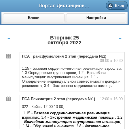
Портал Дистанционного обучения ВолгГМУ
Вход
Блоки
Настройки
Вторник 25
←
→
октября 2022
ПСА Трансфузиология 2 этап (пересдача №1)
09:00
»
10:30
1.15 - Базовая сердечно-легочная реанимация взрослых,
1.3 Определение группы крови, 1.2 - Врачебная
манипуляция: внутривенная инъекция, 1.1 -
Определение индивидуальной совместимости донора и
реципиента, 3.4 - Экстренная медицинская помощь
ПСА Психиатрия 2 этап (пересдача №1)
12:00
»
16:00
022 - Кейсы 12:00-13.00,
1.1
5 -
Базовая сердечно-легочная реанимация
в
зрослых, 3.4 -
Экстренная медицинская помощь
, 1.2
-
Врачебная манипуляция: внутривенная инъекция
,
1.14 - Сбор жалоб и анамнеза, 1.8 -
Физикальное