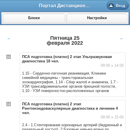
Портал Дистанционного обучения ВолгГМУ
Вход
Блоки
Настройки
Пятница 25
←
→
февраля 2022
ПСА подготовка (платно) 2 этап Ультразвуковая
диагностика 18 чел.
09:00
»
14:00
1.15 - Сердечно-легочная реанимация, Клиники
семейной медицины - трансторакальная
эхокардиография, 1.14 - Сбор жалоб и анамнеза, 1.7 -
УЗИ трансабдоминальное органов брюшной полости,
1.10 - УЗИ поверхностно-расположенных органов
ПСА подготовка (платно) 2 этап
Рентгенэндоваскулярные диагностика и лечение 4
чел.
09:00
»
15:00
2.4 - 1.Стентирование коронарных артерий (бедренный и
радиальный доступ). 2.Базовые навыки врача по