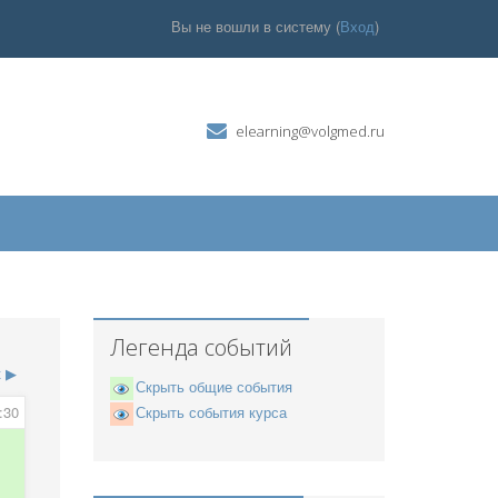
Вы не вошли в систему (
Вход
)
elearning@volgmed.ru
Легенда событий
к
▶
Скрыть общие события
:30
Скрыть события курса