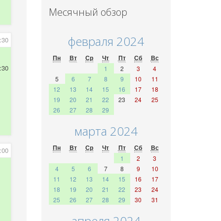
Месячный обзор
февраля 2024
:30
Пн
Вт
Ср
Чт
Пт
Сб
Вс
:30
1
2
3
4
5
6
7
8
9
10
11
12
13
14
15
16
17
18
19
20
21
22
23
24
25
26
27
28
29
марта 2024
Пн
Вт
Ср
Чт
Пт
Сб
Вс
:00
1
2
3
4
5
6
7
8
9
10
11
12
13
14
15
16
17
18
19
20
21
22
23
24
25
26
27
28
29
30
31
апреля 2024