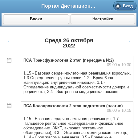
Портал Дистанционного обучения ВолгГМУ
Вход
Блоки
Настройки
Среда 26 октября
←
→
2022
ПСА Трансфузиология 2 этап (пересдача №2)
09:00
»
10:30
1.15 - Базовая сердечно-легочная реанимация взрослых,
1.3 Определение группы крови, 1.2 - Врачебная
манипуляция: внутривенная инъекция, 1.1 -
Определение индивидуальной совместимости донора и
реципиента, 3.4 - Экстренная медицинская помощь
ПСА Колопроктология 2 этап подготовка (платно)
09:00
»
10:15
1.15 - Базовая сердечно-легочная реанимация, 1.7 -
Пальцевое ректальное исследование и физикальное
обследование (ЖКТ, включая ректальное
обследование), 3.3 - Экстренная медицинская помощь,
1.14 - Сбор жалоб и анамнеза, 3.5 - Врачебные