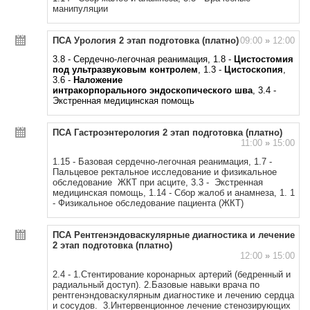
манипуляции
ПСА Урология 2 этап подготовка (платно)
09:00
»
12:00
3.8 - Сердечно-легочная реанимация, 1.8 -
Цистостомия
под ультразвуковым контролем
, 1.3 -
Цистоскопия
,
3.6 -
Наложение
интракорпорального
эндоскопического шва
, 3.4 -
Экстренная медицинская помощь
ПСА Гастроэнтерология 2 этап подготовка (платно)
11:00
»
15:00
1.15 - Базовая сердечно-легочная реанимация, 1.7 -
Пальцевое ректальное исследование и физикальное
обследование ЖКТ при асците, 3.3 - Экстренная
медицинская помощь, 1.14 - Сбор жалоб и анамнеза, 1. 1
- Физикальное обследование пациента (ЖКТ)
ПСА Рентгенэндоваскулярные диагностика и лечение
2 этап подготовка (платно)
12:00
»
15:00
2.4 - 1.Стентирование коронарных артерий (бедренный и
радиальный доступ). 2.Базовые навыки врача по
рентгенэндоваскулярным диагностике и лечению сердца
и сосудов. 3.Интервенционное лечение стенозирующих