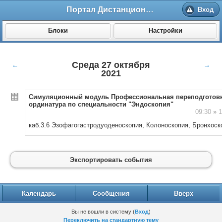
Портал Дистанционного обучения ВолгГМУ
Вход
Блоки
Настройки
Среда 27 октября
←
→
2021
Симуляционный модуль Профессиональная переподготовк
ординатура по специальности "Эндоскопия"
09:30
»
1
к
аб.3.6
Эзофагогастродуоденоскопия,
Колоноскопия,
Б
ронхоск
Экспортировать события
Календарь
Сообщения
Вверх
Вы не вошли в систему (
Вход
)
Переключить на стандартную тему