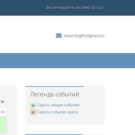
Вы не вошли в систему (
Вход
)
elearning@volgmed.ru
Легенда событий
е
▶
Скрыть общие события
:00
Скрыть события курса