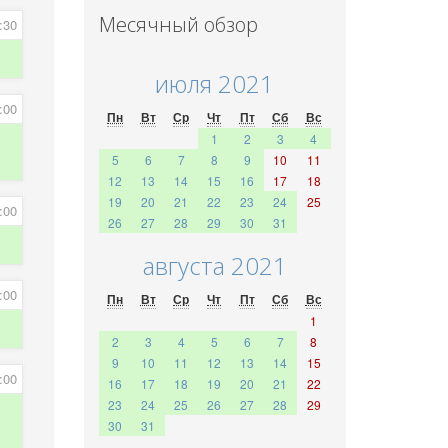
Месячный обзор
:30
июля 2021
:00
Пн
Вт
Ср
Чт
Пт
Сб
Вс
1
2
3
4
5
6
7
8
9
10
11
12
13
14
15
16
17
18
19
20
21
22
23
24
25
:00
26
27
28
29
30
31
августа 2021
:00
Пн
Вт
Ср
Чт
Пт
Сб
Вс
1
2
3
4
5
6
7
8
9
10
11
12
13
14
15
:00
16
17
18
19
20
21
22
23
24
25
26
27
28
29
30
31