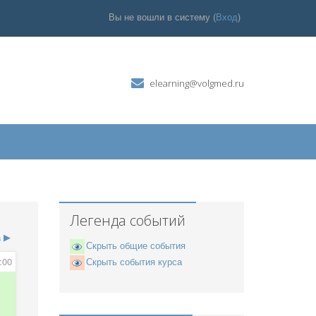
Вы не вошли в систему (
Вход
)
elearning@volgmed.ru
Легенда событий
а
▶
Скрыть общие события
:00
Скрыть события курса