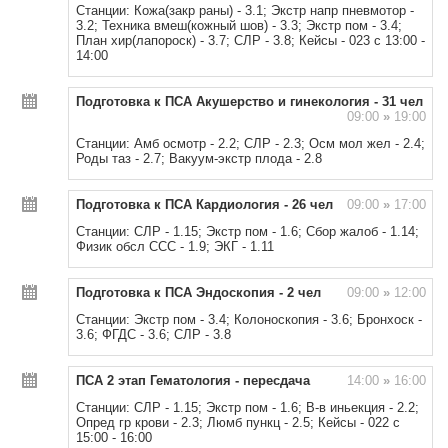
Станции: Кожа(закр раны) - 3.1; Экстр напр пневмотор -
3.2; Техника вмеш(кожный шов) - 3.3; Экстр пом - 3.4;
План хир(лапороск) - 3.7; СЛР - 3.8; Кейсы - 023 с 13:00 -
14:00
Подготовка к ПСА Акушерство и гинекология - 31 чел
09:00
»
19:00
Станции: Амб осмотр - 2.2; СЛР - 2.3; Осм мол жел - 2.4;
Роды таз - 2.7; Вакуум-экстр плода - 2.8
Подготовка к ПСА Кардиология - 26 чел
09:00
»
17:00
Станции: СЛР - 1.15; Экстр пом - 1.6; Сбор жалоб - 1.14;
Физик обсл ССС - 1.9; ЭКГ - 1.11
Подготовка к ПСА Эндоскопия - 2 чел
09:00
»
12:00
Станции: Экстр пом - 3.4; Колоноскопия - 3.6; Бронхоск -
3.6; ФГДС - 3.6; СЛР - 3.8
ПСА 2 этап Гематология - пересдача
14:00
»
16:00
Станции: СЛР - 1.15; Экстр пом - 1.6; В-в иньекция - 2.2;
Опред гр крови - 2.3; Люмб пункц - 2.5; Кейсы - 022 с
15:00 - 16:00