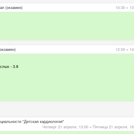
ап (экзамен)
10:30
»
13
экзамен)
12:00
»
14
ослых
- 3.8
ециальности "Детская кардиология"
Четверг 21 апреля,
13:00
»
Пятница 21 апреля,
16