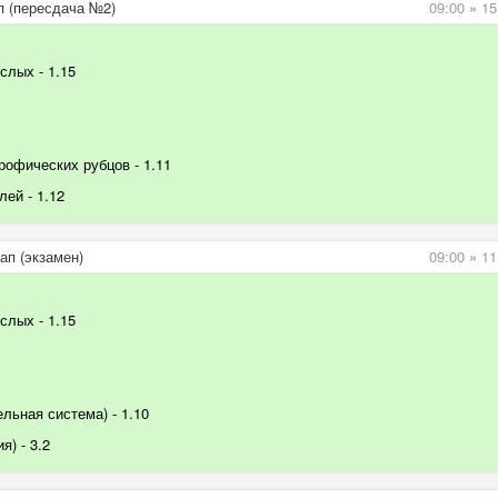
п (пересдача №2)
09:00
»
15
ослых
- 1.15
трофических рубцов
- 1.11
елей
- 1.12
ап (экзамен)
09:00
»
11
ослых
- 1.15
ельная система
) - 1.10
ия)
- 3.2