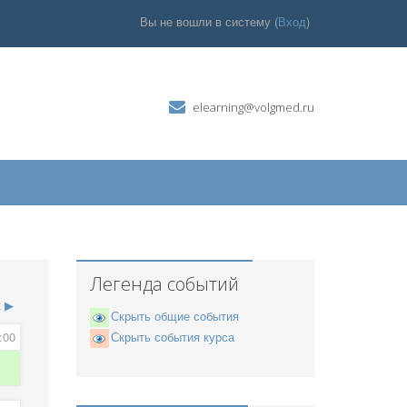
Вы не вошли в систему (
Вход
)
elearning@volgmed.ru
Легенда событий
к
▶
Скрыть общие события
:00
Скрыть события курса