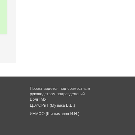
Проект ведется под совместным
руководством подразделений
ВолгГМУ:
Ц
ЭИОРиТ (Музыка В.В.)
ИНМФО (Шишиморов И.Н.)