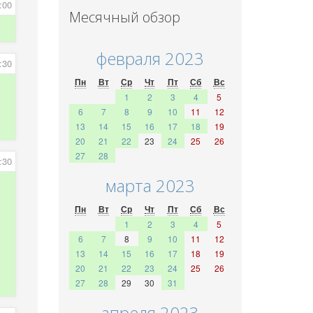
:00
Месячный обзор
февраля 2023
:30
Пн
Вт
Ср
Чт
Пт
Сб
Вс
1
2
3
4
5
6
7
8
9
10
11
12
13
14
15
16
17
18
19
20
21
22
23
24
25
26
27
28
:30
марта 2023
Пн
Вт
Ср
Чт
Пт
Сб
Вс
1
2
3
4
5
6
7
8
9
10
11
12
13
14
15
16
17
18
19
20
21
22
23
24
25
26
27
28
29
30
31
апреля 2023