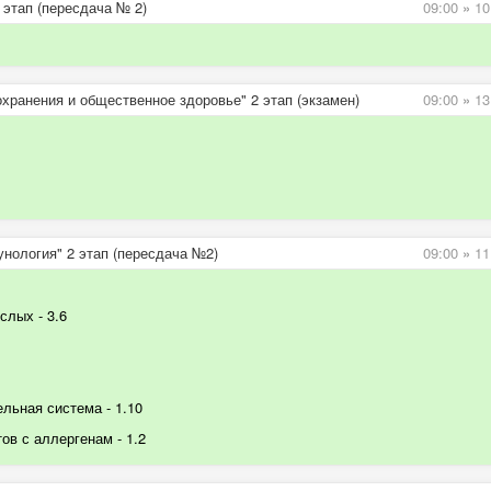
 этап (пересдача № 2)
09:00
»
10
хранения и общественное здоровье" 2 этап (экзамен)
09:00
»
13
нология" 2 этап (пересдача №2)
09:00
»
11
ослых
- 3.6
ельная система
- 1.10
тов с аллергенам
- 1.2