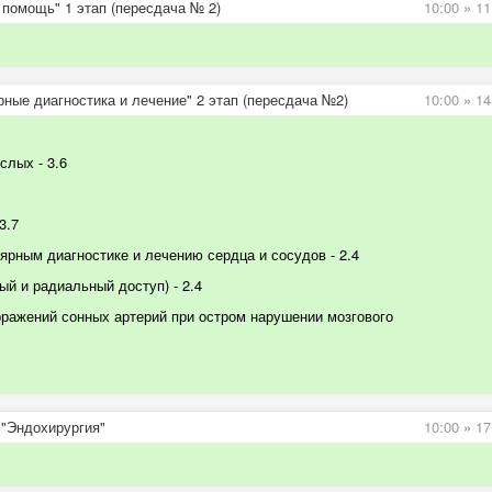
помощь" 1 этап (пересдача № 2)
10:00
»
11
ные диагностика и лечение" 2 этап (пересдача №2)
10:00
»
14
ослых
- 3.6
 3.7
ярным диагностике и лечению сердца и сосудов
- 2.4
ый и радиальный доступ) -
2.4
ражений сонных артерий при остром нарушении мозгового
 "Эндохирургия"
10:00
»
17