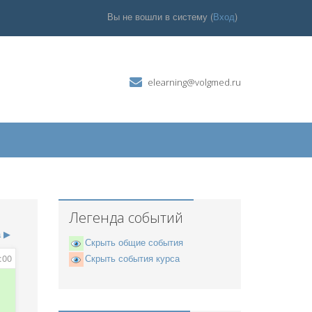
Вы не вошли в систему (
Вход
)
elearning@volgmed.ru
Легенда событий
а
▶
Скрыть общие события
:00
Скрыть события курса