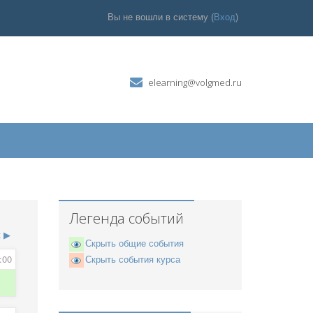
Вы не вошли в систему (
Вход
)
elearning@volgmed.ru
Легенда событий
к
▶
Скрыть общие события
:00
Скрыть события курса