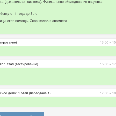
та (дыхательная система), Физикальное обследование пациента
бенку от 1 года до 8 лет
дицинская помощь, Сбор жалоб и анамнеза
тирование)
13:00
»
15
" 1 этап (тестирование)
15:00
»
17
кое дело" 1 этап (пересдача 1)
17:00
»
18