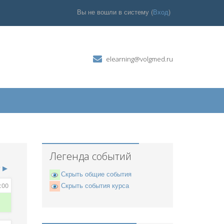
Вы не вошли в систему (
Вход
)
elearning@volgmed.ru
Легенда событий
г
▶
Скрыть общие события
:00
Скрыть события курса