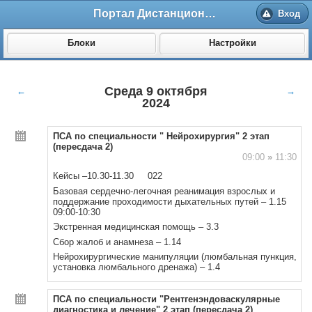
Портал Дистанционного обучения ВолгГМУ
Вход
Блоки
Настройки
Среда 9 октября
←
→
2024
ПСА по специальности " Нейрохирургия" 2 этап
(пересдача 2)
09:00
»
11:30
Кейсы –10.30-11.30 022
Базовая сердечно-легочная реанимация взрослых и
поддержание проходимости дыхательных путей – 1.15
09:00-10:30
Экстренная медицинская помощь – 3.3
Сбор жалоб и анамнеза – 1.14
Нейрохирургические манипуляции (люмбальная пункция,
установка люмбального дренажа) – 1.4
ПСА по специальности "Рентгенэндоваскулярные
диагностика и лечение" 2 этап (пересдача 2)