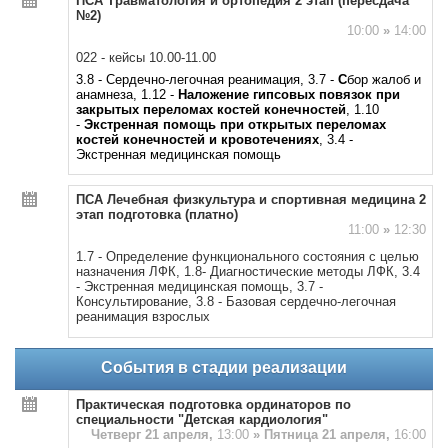
ПСА Травматология и ортопедия 2 этап (пересдача
№2)
10:00
»
14:00
022 - кейсы 10.00-11.00
3.8 - Сердечно-легочная реанимация, 3.7 -
С
бор жалоб и
анамнеза, 1.12 -
Наложение гипсовых повязок при
закрытых переломах костей конечностей
, 1.10
-
Экстренная помощь при открытых переломах
костей конечностей и кровотечениях
, 3.4 -
Экстренная медицинская помощь
ПСА Лечебная физкультура и спортивная медицина 2
этап подготовка (платно)
11:00
»
12:30
1.7 - Определение функционального состояния с целью
назначения ЛФК, 1.8- Диагностические методы ЛФК, 3.4
- Экстренная медицинская помощь, 3.7 -
Консультирование, 3.8 - Базовая сердечно-легочная
реанимация взрослых
События в стадии реализации
Практическая подготовка ординаторов по
специальности "Детская кардиология"
Четверг 21 апреля,
13:00
»
Пятница 21 апреля,
16:00