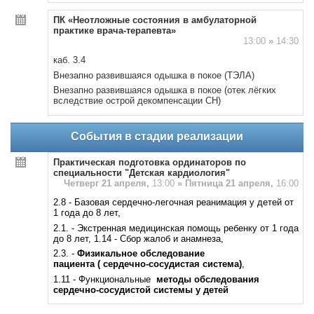
ПК «Неотложные состояния в амбулаторной
практике врача-терапевта»
13:00
»
14:30
каб. 3.4
Внезапно развившаяся одышка в покое (ТЭЛА)
Внезапно развившаяся одышка в покое (отек лёгких
вследствие острой декомпенсации СН)
События в стадии реализации
Практическая подготовка ординаторов по
специальности "Детская кардиология"
Четверг 21 апреля,
13:00
»
Пятница 21 апреля,
16:00
2.8 - Базовая сердечно-легочная реанимация у детей от
1 года до 8 лет,
2.1. - Экстренная медицинская помощь ребенку от 1 года
до 8 лет, 1.14 - Сбор жалоб и анамнеза,
2.3. -
Физикальное обследование
пациента
( сердечно-сосудистая система)
,
1.11 - Функциональные
методы обследования
сердечно-сосудистой системы у детей