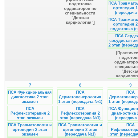
ПСА Травмато
подготовка
ортопедия 1
ординаторов по
(пересдача
специальности
"Детская
ПСА Травмато
кардиология"]
ортопедия 2
подготовка (п
ПСА Серде
сосудистая х
2 этап (пересд
[Практиче
подготов
ординаторо
специальн
"Детска
кардиолог
7
8
9
ПСА Функциональная
ПСА
ПСА
диагностика 2 этап
Дерматовенерология
Дерматовенер
экзамен
1 этап (пересдача №1)
1 этап (пересд
ПСА
ПСА
ПСА Функцион
Рефлексотерапия 2
Рефлексотерапия 2
диагностика 
этап экзамен
этап (пересдача №1)
(пересдача
ПСА Травматология и
ПСА Травматология и
ПСА
ортопедия 2 этап
ортопедия 2 этап
Рефлексотер
экзамен
(пересдача №1)
этап (пересда