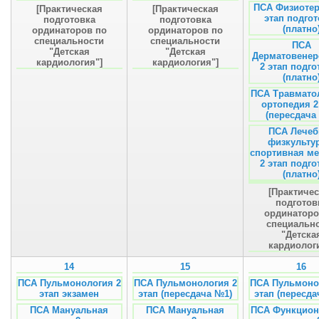
ПСА Физиотер
[Практическая
[Практическая
этап подгот
подготовка
подготовка
(платно
ординаторов по
ординаторов по
специальности
специальности
ПСА
"Детская
"Детская
Дерматовенер
кардиология"]
кардиология"]
2 этап подго
(платно
ПСА Травмато
ортопедия 2
(пересдача
ПСА Лечеб
физкульту
спортивная м
2 этап подго
(платно
[Практиче
подготов
ординаторо
специальн
"Детска
кардиолог
14
15
16
ПСА Пульмонология 2
ПСА Пульмонология 2
ПСА Пульмоно
этап экзамен
этап (пересдача №1)
этап (пересда
ПСА Мануальная
ПСА Мануальная
ПСА Функцион