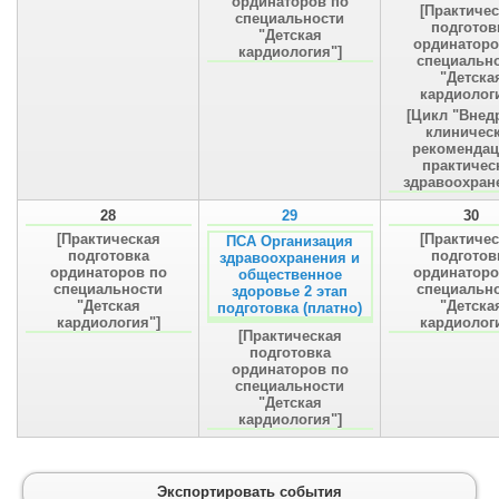
ординаторов по
[Практиче
специальности
подготов
"Детская
ординаторо
кардиология"]
специальн
"Детска
кардиолог
[Цикл "Внед
клиничес
рекомендац
практичес
здравоохран
28
29
30
[Практическая
[Практиче
ПСА Организация
подготовка
подготов
здравоохранения и
ординаторов по
ординаторо
общественное
специальности
специальн
здоровье 2 этап
"Детская
"Детска
подготовка (платно)
кардиология"]
кардиолог
[Практическая
подготовка
ординаторов по
специальности
"Детская
кардиология"]
Экспортировать события