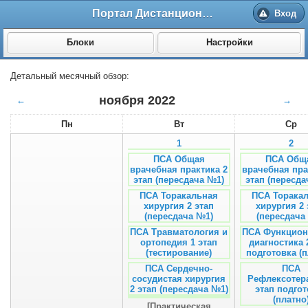
Портал Дистанционного обучения ВолгГМУ
Вход
Блоки
Настройки
Детальный месячный обзор:
ноября 2022
←
→
Пн
Вт
Ср
1
2
ПСА Общая
ПСА Общ
врачебная практика 2
врачебная пра
этап (пересдача №1)
этап (пересда
ПСА Торакальная
ПСА Торака
хирургия 2 этап
хирургия 2 
(пересдача №1)
(пересдача
ПСА Травматология и
ПСА Функцион
ортопедия 1 этап
диагностика 
(тестирование)
подготовка (п
ПСА Сердечно-
ПСА
сосудистая хирургия
Рефлексотер
2 этап (пересдача №1)
этап подгот
(платно
[Практическая