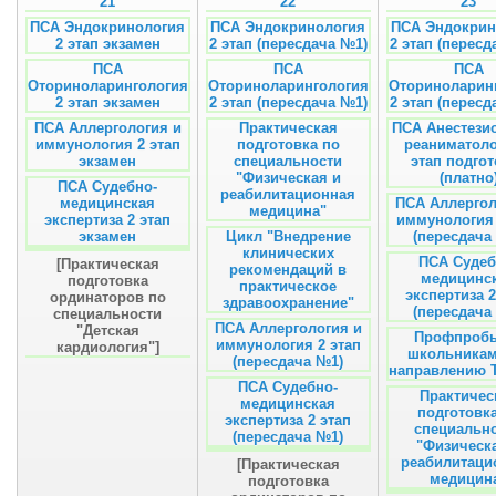
21
22
23
ПСА Эндокринология
ПСА Эндокринология
ПСА Эндокрин
2 этап экзамен
2 этап (пересдача №1)
2 этап (пересд
ПСА
ПСА
ПСА
Оториноларингология
Оториноларингология
Оториноларин
2 этап экзамен
2 этап (пересдача №1)
2 этап (пересд
ПСА Аллергология и
Практическая
ПСА Анестези
иммунология 2 этап
подготовка по
реаниматоло
экзамен
специальности
этап подгот
"Физическая и
(платно
ПСА Судебно-
реабилитационная
медицинская
ПСА Аллергол
медицина"
экспертиза 2 этап
иммунология 
экзамен
Цикл "Внедрение
(пересдача
клинических
ПСА Судеб
[Практическая
рекомендаций в
медицинс
подготовка
практическое
экспертиза 2
ординаторов по
здравоохранение"
(пересдача
специальности
ПСА Аллергология и
"Детская
Профпробы
иммунология 2 этап
кардиология"]
школьникам
(пересдача №1)
направлению 
ПСА Судебно-
Практичес
медицинская
подготовк
экспертиза 2 этап
специальн
(пересдача №1)
"Физическ
реабилитаци
[Практическая
медицин
подготовка