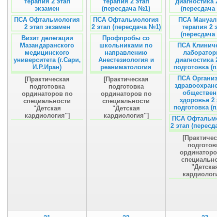
терапия 2 этап
терапия 2 этап
диагностика 
экзамен
(пересдача №1)
(пересдача
ПСА Офтальмология
ПСА Офтальмология
ПСА Мануал
2 этап экзамен
2 этап (пересдача №1)
терапия 2 
(пересдача
Визит делегации
Профпробы со
Мазандаранского
школьниками по
ПСА Клинич
медицинского
направлению
лаборатор
университета (г.Сари,
Анестезиология и
диагностика 
И.Р.Иран)
реаниматология
подготовка (п
ПСА Органи
[Практическая
[Практическая
здравоохран
подготовка
подготовка
обществен
ординаторов по
ординаторов по
здоровье 2 
специальности
специальности
подготовка (п
"Детская
"Детская
кардиология"]
кардиология"]
ПСА Офтальм
2 этап (пересд
[Практиче
подготов
ординаторо
специальн
"Детска
кардиолог