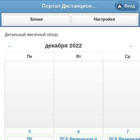
Портал Дистанционного обучения ВолгГМУ
Вход
Блоки
Настройки
Детальный месячный обзор:
декабря 2022
←
→
Пн
Вт
Ср
5
6
7
ПК
ПСА Физическая и
ПСА Физическа