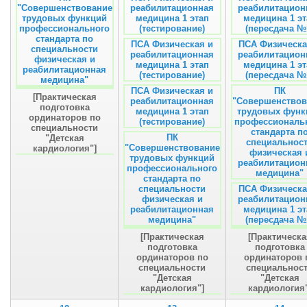
"Совершенствование
реабилитационная
реабилитацион
трудовых функций
медицина 1 этап
медицина 1 эт
профессионального
(тестирование)
(пересдача №
стандарта по
ПСА Физическая и
ПСА Физическа
специальности
реабилитационная
реабилитацион
физическая и
медицина 1 этап
медицина 1 эт
реабилитационная
(тестирование)
(пересдача №
медицина"
ПСА Физическая и
ПК
[Практическая
реабилитационная
"Совершенствов
подготовка
медицина 1 этап
трудовых функ
ординаторов по
(тестирование)
профессиональ
специальности
стандарта п
ПК
"Детская
специальнос
"Совершенствование
кардиология"]
физическая 
трудовых функций
реабилитацион
профессионального
медицина"
стандарта по
специальности
ПСА Физическа
физическая и
реабилитацион
реабилитационная
медицина 1 эт
медицина"
(пересдача №
[Практическая
[Практическа
подготовка
подготовка
ординаторов по
ординаторов 
специальности
специальнос
"Детская
"Детская
кардиология"]
кардиология"