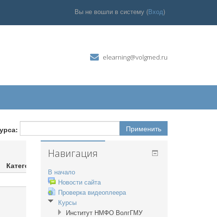
Вы не вошли в систему (
Вход
)
elearning@volgmed.ru
курса:
Навигация
Категории курсов:
В начало
Новости сайта
Проверка видеоплеера
Курсы
Институт НМФО ВолгГМУ