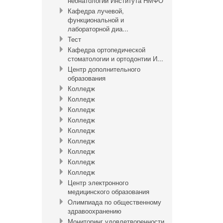
неонатологии Института НМФО
Кафедра лучевой,
функциональной и
лабораторной диа...
Тест
Кафедра ортопедической
стоматологии и ортодонтии И...
Центр дополнительного
образования
Колледж
Колледж
Колледж
Колледж
Колледж
Колледж
Колледж
Колледж
Колледж
Центр электронного
медицинского образования
Олимпиада по общественному
здравоохранению
Мониторинг удовлетворенности